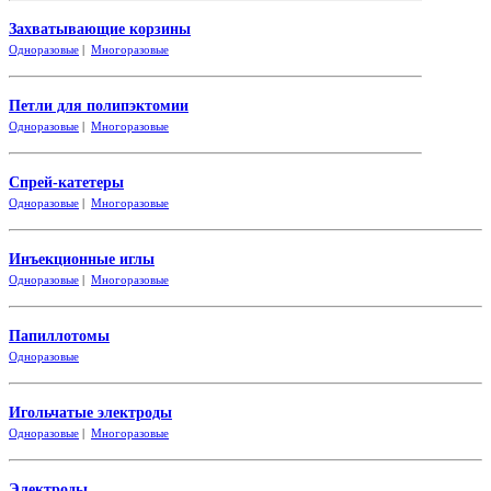
Захватывающие корзины
Одноразовые
|
Многоразовые
Петли для полипэктомии
Одноразовые
|
Многоразовые
Спрей-катетеры
Одноразовые
|
Многоразовые
Инъекционные иглы
Одноразовые
|
Многоразовые
Папиллотомы
Одноразовые
Игольчатые электроды
Одноразовые
|
Многоразовые
Электроды