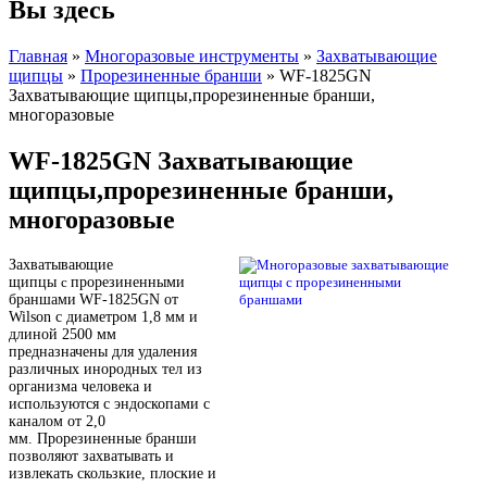
Вы здесь
Главная
»
Многоразовые инструменты
»
Захватывающие
щипцы
»
Прорезиненные бранши
» WF-1825GN
Захватывающие щипцы,прорезиненные бранши,
многоразовые
WF-1825GN Захватывающие
щипцы,прорезиненные бранши,
многоразовые
Захватывающие
щипцы
с
прорезиненными
браншами
WF-1825GN
от
Wilson с диаметром 1,8 мм и
длиной 2500 мм
предназначены для удаления
различных инородных тел из
организма человека и
используются с эндоскопами с
каналом от 2,0
мм.
Прорезиненные бранши
позволяют захватывать и
извлекать скользкие, плоские и