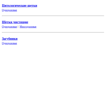
Цитологические щетки
Одно
разовые
Щетки чистящие
Одноразовые
|
Многоразовые
Загубники
Одно
разовые