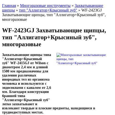
Главная
»
Многоразовые инструменты
»
Захватывающие
щипцы
»
тип "Аллигатор+Крысиный зуб"
» WF-2423GJ
Захватывающие щипцы, тип "Аллигатор+Крысиный зуб",
многоразовые
WF-2423GJ Захватывающие щипцы,
тип "Аллигатор+Крысиный зуб",
многоразовые
Захватывающие щипцы типа
"Аллигатор+Крысиный
зуб"
WF-2415GJ
от Wilson с
диаметром 2,4 мм и длиной
1500 мм предназначены для
удаления различных
инородных тел из организма
человека и используются с
эндосокпами с каналом от 2,6
мм.
Благодаря конструкции
браншей типа
"
Аллигатор+Крысиный зуб"
легко захватывают и
извлекают твердые и плоские предметы, находящиеся в
труднодоступных местах.