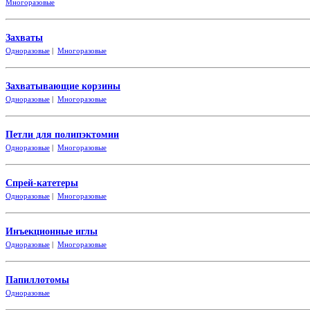
Многоразовые
Захваты
Одноразовые
|
Многоразовые
Захватывающие корзины
Одноразовые
|
Многоразовые
Петли для полипэктомии
Одноразовые
|
Многоразовые
Спрей-катетеры
Одноразовые
|
Многоразовые
Инъекционные иглы
Одноразовые
|
Многоразовые
Папиллотомы
Одноразовые