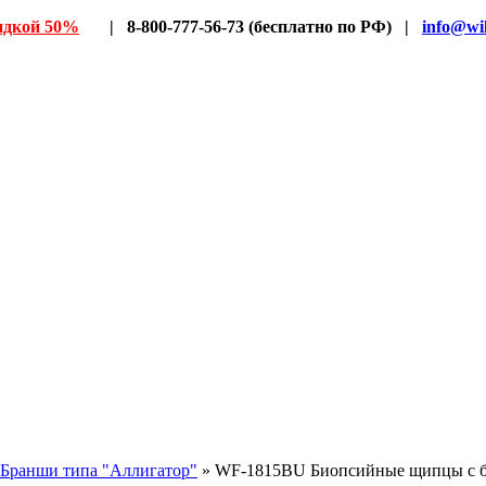
идкой 50%
| 8-800-777-56-73 (бесплатно по РФ) |
info@wil
Бранши типа "Аллигатор"
» WF-1815BU Биопсийные щипцы с б