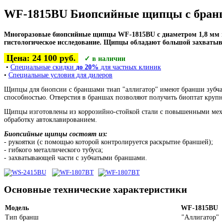
WF-1815BU Биопсийные щипцы с бранш
Многоразовые биопсийные щипцы WF-1815BU с диаметром 1,8 мм и 
гистологическое исследование. Щипцы обладают большой захваты
Цена:
24 100
руб.
✓ в наличии
•
Специальные скидки
до 20%
для частных клиник
•
Специальные условия для дилеров
Щипцы для биопсии с браншами тиап "аллигатор" имеют бранши зубча
способностью. Отверстия в браншах позволяют получить биоптат крупн
Щипцы изготовлены из коррозийно-стойкой стали с повышенными меха
обработку автоклавированием.
Биопсийные щипцы состоят из:
- рукоятки (с помощью которой контролируется раскрытие браншей);
- гибкого металлического тубуса;
- захватывающей части с зубчатыми браншами.
Основные технические характеристики
Модель
WF-1815BU
Тип бранш
"Аллигатор"