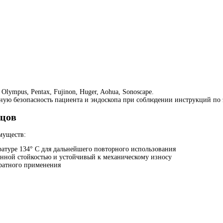
ympus, Pentax, Fujinon, Huger, Aohua, Sonoscape.
лную безопасность пациента и эндоскопа при соблюдении инструкций по 
цов
муществ:
атуре 134° С для дальнейшего повторного использования
нной стойкостью и устойчивый к механическому износу
кратного применения