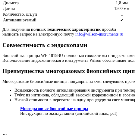
Диаметр
1,8 мм
Длина
1500 мм
Количество, шт/уп
1
Автоклавируемый
✔
Для получения
полных технических характеристик
просьба
написать запрос на электронную почту
info@wilson-instruments.ru
Совместимость с эндоскопами
Биопсийные щипцы
WF-1815BU
полностью совместимы с эндоскопами Ol
Использование эндоскопического инструмента Wilson обеспечивает по
Преимущества многоразовых биопсийных щип
Многоразовые биопсийные щипцы популярны за счет следующих преи
Возможность полного автоклавирования инструмента при темпер
Тубус из нитинола, обладающий высокой коррозионной и эрозио
Низкой стоимости в пересчете на одну процедуру за счет много
Многоразовые биопсийные щипцы
Инструкция по эксплуатации (английский язык, pdf)