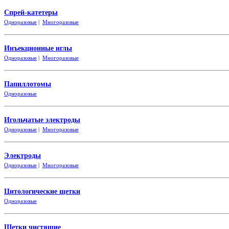
Спрей-катетеры
Одноразовые
|
Многоразовые
Инъекционные иглы
Одноразовые
|
Многоразовые
Папиллотомы
Одноразовые
Игольчатые электроды
Одноразовые
|
Многоразовые
Электроды
Одноразовые
|
Многоразовые
Цитологические щетки
Одно
разовые
Щетки чистящие