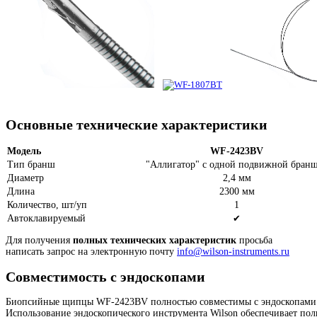
Основные технические характеристики
Модель
WF-2423BV
Тип бранш
"Аллигатор" с одной подвижной бран
Диаметр
2,4 мм
Длина
2300 мм
Количество, шт/уп
1
Автоклавируемый
✔
Для получения
полных технических характеристик
просьба
написать запрос на электронную почту
info@wilson-instruments.ru
Совместимость с эндоскопами
Биопсийные щипцы
WF-2423BV
полностью совместимы с эндоскопами Ol
Использование эндоскопического инструмента Wilson обеспечивает по