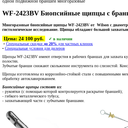
одной подвижной браншей многоразовые
WF-2423BV Биопсийные щипцы с бранш
Многоразовые биопсийные щипцы
WF-2423BV от
Wilson с диаметр
гистологическое исследование.
Щипцы обладают большой захватыва
Цена: 24 100 руб.
✓ в наличии
•
Специальные скидки
до 20%
для частных клиник
•
Специальные условия для дилеров
Щипцы
WF-2423BV
имеют отверстия в рабочих браншах для захвата к
полостях.
Зубчатые бранши снижают скольжение инструмента по слизистой.
Конс
Щипцы изготовлены из коррозийно-стойкой стали с повышенными меха
обработку автоклавированием.
Биопсийные щипцы состоят из:
- рукоятки (с помощью которой контролируется раскрытие браншей);
- гибкого металлического тубуса;
- захватывающей части с зубчатыми браншами.