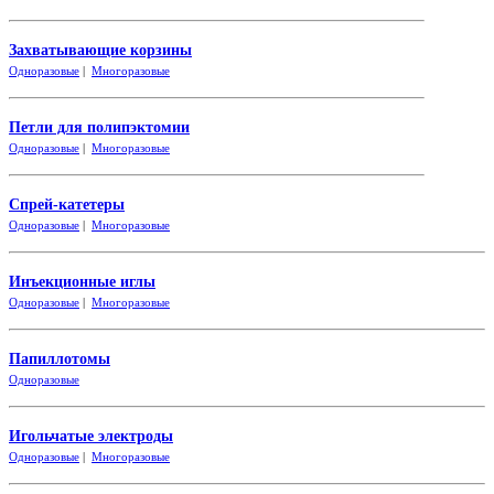
Захватывающие корзины
Одноразовые
|
Многоразовые
Петли для полипэктомии
Одноразовые
|
Многоразовые
Спрей-катетеры
Одноразовые
|
Многоразовые
Инъекционные иглы
Одноразовые
|
Многоразовые
Папиллотомы
Одноразовые
Игольчатые электроды
Одноразовые
|
Многоразовые