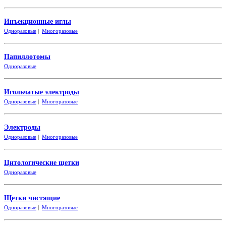
Инъекционные иглы
Одноразовые
|
Многоразовые
Папиллотомы
Одноразовые
Игольчатые электроды
Одноразовые
|
Многоразовые
Электроды
Одноразовые
|
Многоразовые
Цитологические щетки
Одно
разовые
Щетки чистящие
Одноразовые
|
Многоразовые