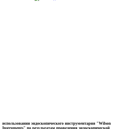
использовании э
ндоскопического инструментария "Wilson
Instruments" по результатам проведения эндоскопической