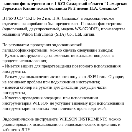
папиллосфинктеротомии в ГБУЗ Самарской области "Самарская
Городская Клиническая больница № 2 имени Н.А. Семашко"
В ГБУЗ СО "СКГБ № 2 им. Н.А. Семашко" в эндосокпическое
отделение на апробацию был предоставлен Папиллосфинктеротом
(одноразовый, двухпросветный, модель WS-0720DJ2), производства
компании Wilson Instruments (SHA) Co., Ltd, Китай.
По результатам проведения эндоскопической
папиллосфинктеротомии, можно сделать следующие выводы:
- Рукоять инструмента эргономичная, не вызывает вопросов в
процессе использования;
- Имеется защита для предотвращения повторного использования
инструмента;
- Разъем для подключения активного шнура от ЭХВЧ типа Olympus,
не возникает проблем при подключении инструмента;
- имеется стопор на рукояти для фиксации режущей части
инструмента;
- Качество проведения операции при использовании
инструментария
WILSON не уступает таковому при использовании
инструментария японских или немецких производителей.
Эндоскопические инструменты WIILSON INSTRUMENTS можно
рекомендовать к использованию в эндосокпических отделениях и
кабинетах ЛПУ.