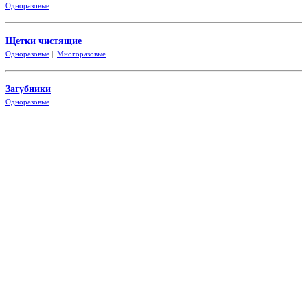
Одно
разовые
Щетки чистящие
Одноразовые
|
Многоразовые
Загубники
Одно
разовые