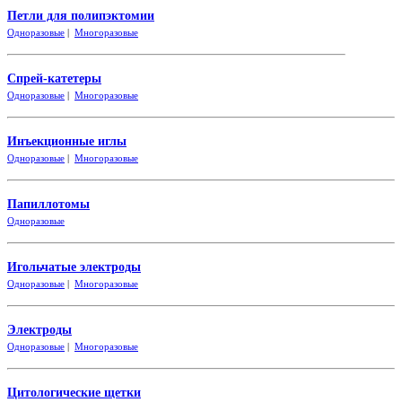
Петли для полипэктомии
Одноразовые
|
Многоразовые
Спрей-катетеры
Одноразовые
|
Многоразовые
Инъекционные иглы
Одноразовые
|
Многоразовые
Папиллотомы
Одноразовые
Игольчатые электроды
Одноразовые
|
Многоразовые
Электроды
Одноразовые
|
Многоразовые
Цитологические щетки