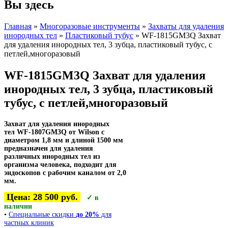
Вы здесь
Главная
»
Многоразовые инструменты
»
Захваты для удаления
инородных тел
»
Пластиковый тубус
» WF-1815GM3Q Захват
для удаления инородных тел, 3 зубца, пластиковый тубус, с
петлей,многоразовый
WF-1815GM3Q Захват для удаления
инородных тел, 3 зубца, пластиковый
тубус, с петлей,многоразовый
Захват для удаления инородных
тел
WF-1807GM3Q
от Wilson
с
диаметром 1,8 мм и длиной 1500 мм
предназначен для удаления
различных инородных тел из
организма человека, подходит для
эндоскопов с рабочим каналом от 2,0
мм.
Цена: 28 500 руб.
✓ в
наличии
•
Специальные скидки
до 20%
для
частных клиник