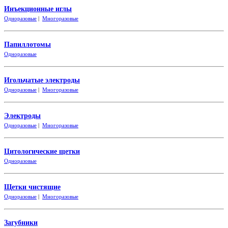
Инъекционные иглы
Одноразовые
|
Многоразовые
Папиллотомы
Одноразовые
Игольчатые электроды
Одноразовые
|
Многоразовые
Электроды
Одноразовые
|
Многоразовые
Цитологические щетки
Одно
разовые
Щетки чистящие
Одноразовые
|
Многоразовые
Загубники