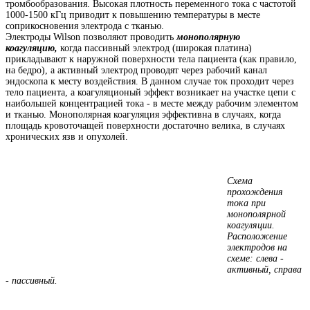
тромбообразования. Высокая плотность переменного тока с частотой
1000-1500 кГц приводит к повышению температуры в месте
соприкосновения электрода с тканью.
Электроды Wilson позволяют проводить
монополярную
коагуляцию,
когда пассивный электрод (широкая платина)
прикладывают к наружной поверхности тела пациента (как правило,
на бедро), а активный электрод проводят через рабочий канал
эндоскопа к месту воздействия. В данном случае ток проходит через
тело пациента, а коагуляционый эффект возникает на участке цепи с
наибольшей концентрацией тока - в месте между рабочим элементом
и тканью. Монополярная коагуляция эффективна в случаях, когда
площадь кровоточащей поверхности достаточно велика, в случаях
хронических язв и опухолей.
Схема
прохождения
тока при
монополярной
коагуляции.
Расположение
электродов на
схеме: слева -
активный, справа
- пассивный.