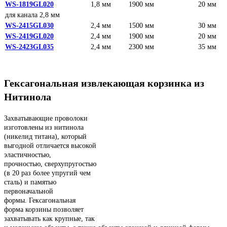
WS-1819GL020
1,8 мм
1900 мм
20 мм
для канала 2,8 мм
WS-2415GL030
2,4 мм
1500 мм
30 мм
WS-2419GL020
2,4 мм
1900 мм
20 мм
WS-2423GL035
2,4 мм
2300 мм
35 мм
Гексагональная извлекающая корзинка из
Нитинола
Захватывающие проволоки
изготовлены из нитинола
(никелид титана), который
выгодной отличается высокой
эластичностью,
прочностью, сверхупругостью
(в 20 раз более упругий чем
сталь) и памятью
первоначальной
формы. Гексагональная
форма корзины позволяет
захватывать как крупные, так