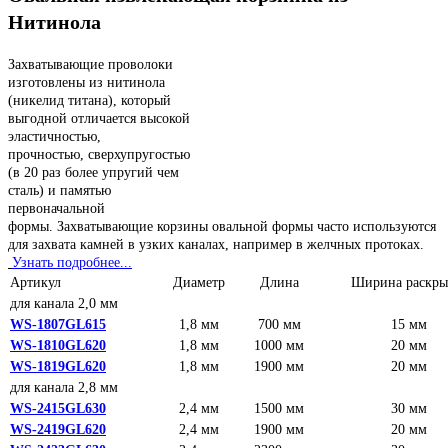
Нитинола
Захватывающие проволоки
изготовлены из нитинола
(никелид титана), который
выгодной отличается высокой
эластичностью,
прочностью, сверхупругостью
(в 20 раз более упругий чем
сталь) и памятью
первоначальной
формы. Захватывающие корзины овальной формы часто используются
для захвата камней в узких каналах, например в желчных протоках.
Узнать подробнее...
Артикул
Диаметр
Длина
Ширина раскры
для канала 2,0 мм
WS-1807GL615
1,8 мм
700 мм
15 мм
WS-1810GL620
1,8 мм
1000 мм
20 мм
WS-1819GL620
1,8 мм
1900 мм
20 мм
для канала 2,8 мм
WS-2415GL630
2,4 мм
1500 мм
30 мм
WS-2419GL620
2,4 мм
1900 мм
20 мм