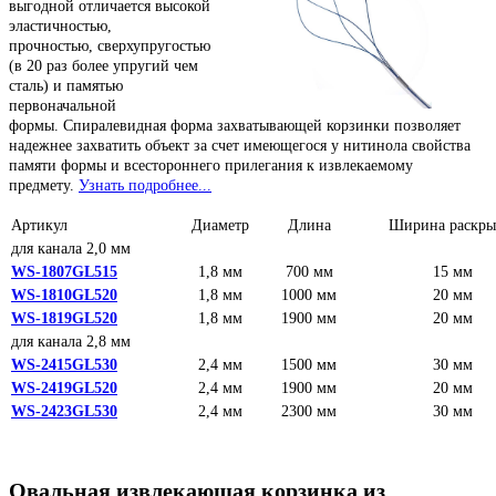
выгодной отличается высокой
эластичностью,
прочностью, сверхупругостью
(в 20 раз более упругий чем
сталь) и памятью
первоначальной
формы.
Спиралевидная форма захватывающей корзинки позволяет
надежнее захватить объект за счет имеющегося у нитинола свойства
памяти формы и всестороннего прилегания к извлекаемому
предмету.
Узнать подробнее...
Артикул
Диаметр
Длина
Ширина раскры
для канала 2,0 мм
WS-1807GL515
1,8 мм
700 мм
15 мм
WS-1810GL520
1,8 мм
1000 мм
20 мм
WS-1819GL520
1,8 мм
1900 мм
20 мм
для канала 2,8 мм
WS-2415GL530
2,4 мм
1500 мм
30 мм
WS-2419GL520
2,4 мм
1900 мм
20 мм
WS-2423GL530
2,4 мм
2300 мм
30 мм
Овальная извлекающая корзинка из