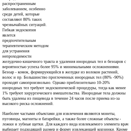
распространенным
заболеванием, особенно
среди детей, которые
составляют 80% таких
чрезвычайных ситуаций.
Гибкая эндоскопия
явлется
предпочтительным
терапевтическим методом
для устранения
непроходимости
желудочно-кишечного тракта и удаления инородных тел и безоаров с
вероятностью успеха более 95% и минимальными осложнениями.
Безоар - комок, формирующийся в желудке из волокон растений,
волос и пр. Большинство проглоченных инородных тел (80% -90%)
проходят самопроизвольно. Однако приблизительно 10-20%
инородных тел требуют эндоскопической процедуры, тогда как менее
1% требуют хирургического вмешательства. Инородные тела должны
быть удалены из пищевода в течение 24 часов после приема из-за
высокого риска осложнений.
Наиболее частыми объектами для извлечения являются монеты,
пуговицы, магниты и батарейки, а также более сложные объекты -
ложки и зубные щетки. Для каждого вида извлекаемого элемента врач
выбирает подходящий размер и форму извлекающей корзинки. Кроме