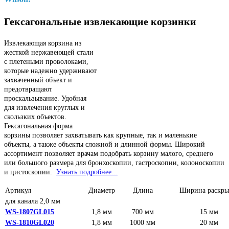
Гексагональные извлекающие корзинки
Извлекающая корзина из
жесткой нержавеющей стали
с плетеными проволоками,
которые надежно удерживают
захваченный объект и
предотвращают
проскальзывание. Удобная
для извлечения круглых и
скользких объектов.
Гексагональная форма
корзины позволяет захватывать как крупные, так и маленькие
объекты, а также объекты сложной и длинной формы. Широкий
ассортимент позволяет врачам подобрать корзину малого, среднего
или большого размера для бронхоскопии, гастроскопии, колоноскопии
и цистоскопии.
Узнать подробнее...
Артикул
Диаметр
Длина
Ширина раскры
для канала 2,0 мм
WS-1807GL015
1,8 мм
700 мм
15 мм
WS-1810GL020
1,8 мм
1000 мм
20 мм