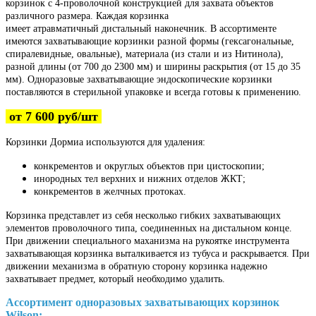
корзинок с 4-проволочной конструкцией для захвата объектов
различного размера. Каждая корзинка
имеет
атравматичный
дистальный наконечник.
В ассортименте
имеются захватывающие корзинки разной формы (гексагональные,
спиралевидные, овальные), материала (из стали и из Нитинола),
разной длины (от 700 до 2300 мм) и ширины раскрытия (от 15 до 35
мм). Одноразовые захватывающие эндоскопические корзинки
поставляются в стерильной упаковке и всегда готовы к применению.
от 7 600 руб/шт
Корзинки Дормиа используются для удаления:
конкрементов и округлых объектов при цистоскопии;
инородных тел верхних и нижних отделов ЖКТ;
конкрементов в желчных протоках.
Корзинка представлет из себя несколько гибких захватывающих
элементов проволочного типа, соединенных на дистальном конце.
При движении специального маханизма на рукоятке инструмента
захватывающая корзинка выталкивается из тубуса и раскрывается. При
движении механизма в обратную сторону корзинка надежно
захватывает предмет, который необходимо удалить.
Ассортимент одноразовых захватывающих корзинок
Wilson: