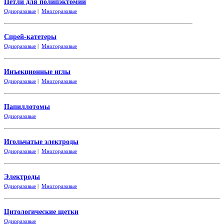
Петли для полипэктомии
Одноразовые
|
Многоразовые
Спрей-катетеры
Одноразовые
|
Многоразовые
Инъекционные иглы
Одноразовые
|
Многоразовые
Папиллотомы
Одноразовые
Игольчатые электроды
Одноразовые
|
Многоразовые
Электроды
Одноразовые
|
Многоразовые
Цитологические щетки
Одно
разовые