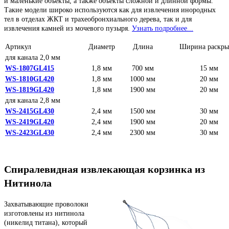
и маленькие объекты, а также объекты сложной и длинной формы.
Такие модели широко используются как для извлечения инородных
тел в отделах ЖКТ и трахеобронхиального дерева, так и для
извлечения камней из мочевого пузыря.
Узнать подробнее...
Артикул
Диаметр
Длина
Ширина раскры
для канала 2,0 мм
WS-1807GL415
1,8 мм
700 мм
15 мм
WS-1810GL420
1,8 мм
1000 мм
20 мм
WS-1819GL420
1,8 мм
1900 мм
20 мм
для канала 2,8 мм
WS-2415GL430
2,4 мм
1500 мм
30 мм
WS-2419GL420
2,4 мм
1900 мм
20 мм
WS-2423GL430
2,4 мм
2300 мм
30 мм
Спиралевидная извлекающая корзинка из
Нитинола
Захватывающие проволоки
изготовлены из нитинола
(никелид титана), который