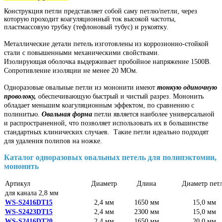
Конструкция петли представляет собой саму петлю/петли, через
которую проходит коагуляционный ток высокой частоты,
пластмассовую трубку (тефлоновый тубус) и рукоятку.
Металлические детали петель изготовлены из коррозионно-стойкой
стали с повышенными механическими свойствами.
Изолирующая оболочка выдерживает пробойное напряжение 1500В.
Сопротивление изоляции не менее 20 МОм.
Одноразовые овальные петли из мононити имеют
тонкую одиночную
проволоку,
обеспечивающую быстрый и чистый разрез. Мононить
обладает меньшим коагуляционным эффектом, по сравнению с
полинитью.
Овальная форма
петли является наиболее универсальной
и распространенной, что позволяет использовать их в большинстве
стандартных клинических случаев.
Такие петли идеально подходят
для удаления полипов на ножке.
Каталог одноразовых овальных петель для полипэктомии,
мононить
Артикул
Диаметр
Длина
Диаметр пет
для канала 2,8 мм
WS-S2416DT15
2,4 мм
1650 мм
15,0 мм
WS-S2423DT15
2,4 мм
2300 мм
15,0 мм
WS-S2416DT20
2,4 мм
1650 мм
20,0 мм