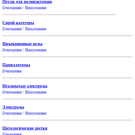
Петли для полипэктомии
Одноразовые
|
Многоразовые
Спрей-катетеры
Одноразовые
|
Многоразовые
Инъекционные иглы
Одноразовые
|
Многоразовые
Папиллотомы
Одноразовые
Игольчатые электроды
Одноразовые
|
Многоразовые
Электроды
Одноразовые
|
Многоразовые
Цитологические щетки
Одно
разовые