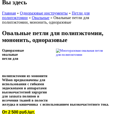
Вы здесь
Главная
»
Одноразовые инструменты
»
Петли для
полипэктомии
»
Овальные
» Овальные петли для
полипэктомии, мононить, одноразовые
Овальные петли для полипэктомии,
мононить, одноразовые
Одноразовые
овальные
петли для
полипэктомии из мононити
Wilson предназначены для
использования с гибкими
эндоскопами и аппаратами
высокочастотной хирургии
для захвата полипов и
иссечения тканей в полости
желудка и кишечника
с использованием высокочастотного тока.
От 2 500 руб./шт.