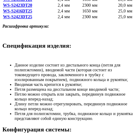
WS-S2423DT20
2,4 мм
2300 мм
20,0 мм
WS-S2416DT25
2,4 мм
1650 мм
25,0 мм
WS-S2423DT25
2,4 мм
2300 мм
25,0 мм
Расшифровка артикула:
Спецификация изделия:
Данное изделие состоит из дистального конца (петля для
полипэктомии), вводимой части (которая состоит из
токоведущего провода, заключенного в трубку с
изолированным покрытием), подвижного кольца и рукоятки;
Вводимая часть крепится к рукоятке;
Петля размещена на дисстальном конце вводимой части;
Петлю можно открыть или закрыть, передвинув подвижное
кольцо вперед-назад;
Длину петли можно отрегулировать, передвинув подвижное
кольцо вперед-назад;
Петля для полипэктомии, трубка, подвижное кольцо и рукоятка
представляют собой единую конструкцию.
Конфигурация системы: