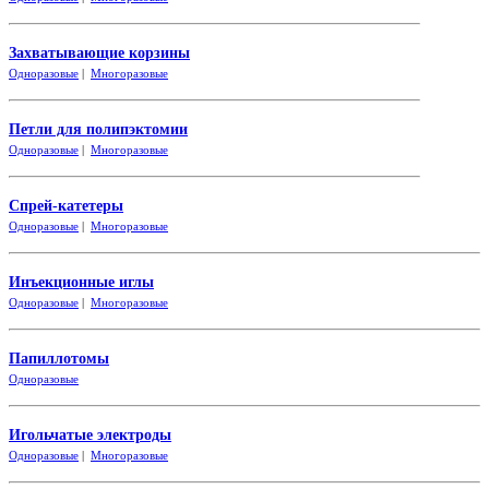
Захватывающие корзины
Одноразовые
|
Многоразовые
Петли для полипэктомии
Одноразовые
|
Многоразовые
Спрей-катетеры
Одноразовые
|
Многоразовые
Инъекционные иглы
Одноразовые
|
Многоразовые
Папиллотомы
Одноразовые
Игольчатые электроды
Одноразовые
|
Многоразовые