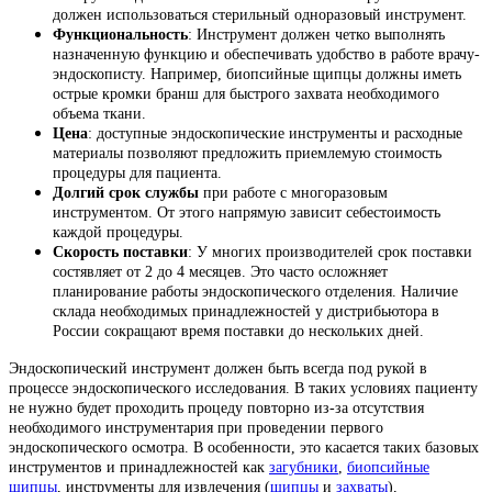
должен использоваться стерильный одноразовый инструмент.
Функциональность
: Инструмент должен четко выполнять
назначенную функцию и обеспечивать удобство в работе врачу-
эндоскописту. Например, биопсийные щипцы должны иметь
острые кромки бранш для быстрого захвата необходимого
объема ткани.
Цена
: доступные эндоскопические инструменты и расходные
материалы позволяют предложить приемлемую стоимость
процедуры для пациента.
Долгий срок службы
при работе с многоразовым
инструментом. От этого напрямую зависит себестоимость
каждой процедуры.
Скорость поставки
: У многих производителей срок поставки
состявляет от 2 до 4 месяцев. Это часто осложняет
планирование работы эндоскопического отделения. Наличие
склада необходимых принадлежностей у дистрибьютора в
России сокращают время поставки до нескольких дней.
Эндоскопический инструмент должен быть всегда под рукой в
процессе эндоскопического исследования. В таких условиях пациенту
не нужно будет проходить процеду повторно из-за отсутствия
необходимого инструментария при проведении первого
эндоскопического осмотра. В особенности, это касается таких базовых
инструментов и принадлежностей как
загубники
,
биопсийные
щипцы
, инструменты для извлечения (
щипцы
и
захваты
),