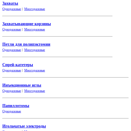
Захваты
Одноразовые
|
Многоразовые
Захватывающие корзины
Одноразовые
|
Многоразовые
Петли для полипэктомии
Одноразовые
|
Многоразовые
Спрей-катетеры
Одноразовые
|
Многоразовые
Инъекционные иглы
Одноразовые
|
Многоразовые
Папиллотомы
Одноразовые
Игольчатые электроды